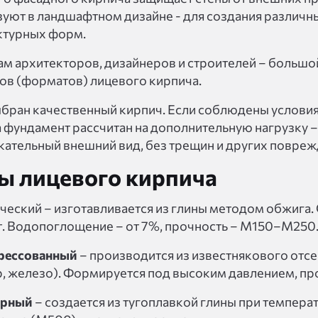
уют в ландшафтном дизайне - для создания различны
ктурных форм.
ам архитекторов, дизайнеров и строителей – большо
ов (форматов) лицевого кирпича.
ыбран качественный кирпич. Если соблюдены услови
а фундамент рассчитан на дополнительную нагрузку –
кательный внешний вид, без трещин и других повреж
ы лицевого кирпича
ческий – изготавливается из глины методом обжига
т. Водопоглощение – от 7%, прочность – М150–М250
рессованный
– производится из известнякового отсе
, железо). Формируется под высоким давлением, пр
ерный
– создается из тугоплавкой глины при темпер