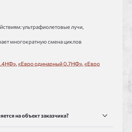
йствиям: ультрафиолетовые лучи,
ает многократную смена циклов
1.4НФ»
,
«Евро одинарный 0.7НФ»
,
«Евро
ется на объект заказчика?