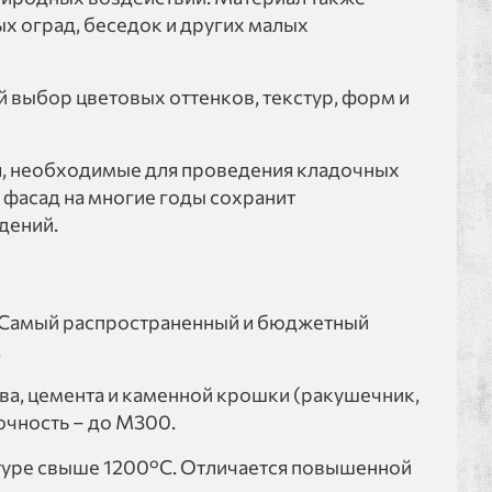
х оград, беседок и других малых
й выбор цветовых оттенков, текстур, форм и
я, необходимые для проведения кладочных
 фасад на многие годы сохранит
дений.
. Самый распространенный и бюджетный
.
ва, цемента и каменной крошки (ракушечник,
очность – до М300.
атуре свыше 1200°C. Отличается повышенной