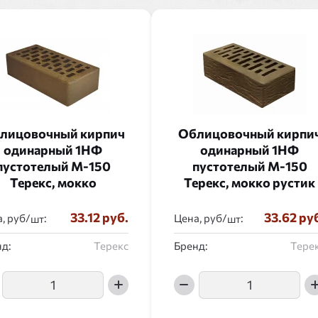
лицовочный кирпич
Облицовочный кирпи
одинарный 1НФ
одинарный 1НФ
пустотелый М-150
пустотелый М-150
Терекс, мокко
Терекс, мокко рустик
33.12 руб.
33.62 ру
, руб/
:
Цена, руб/
:
д:
Терекс
Бренд:
Тере