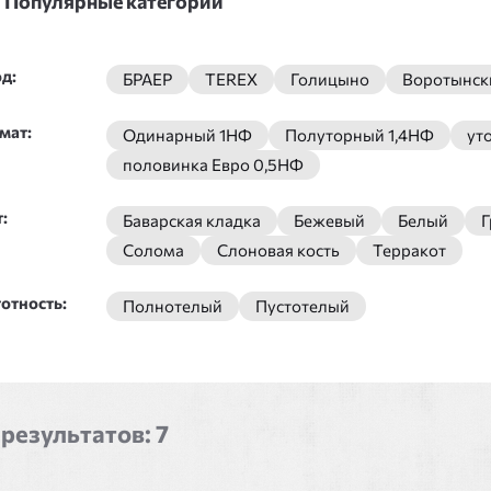
Популярные категории
д:
БРАЕР
TEREX
Голицыно
Воротынск
мат:
Одинарный 1НФ
Полуторный 1,4НФ
ут
половинка Евро 0,5НФ
:
Баварская кладка
Бежевый
Белый
Г
Солома
Слоновая кость
Терракот
отность:
Полнотелый
Пустотелый
 результатов:
7