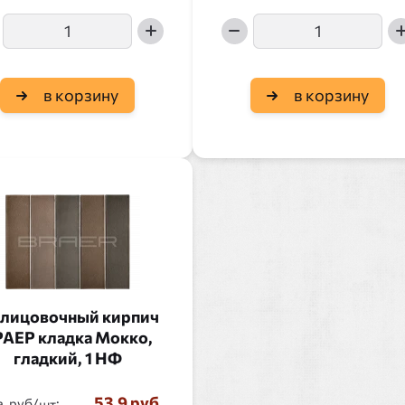
в корзину
в корзину
лицовочный кирпич
АЕР кладка Мокко,
гладкий, 1 НФ
53.9 руб.
, руб/
: