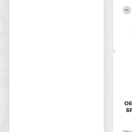
Об
БР
Цена