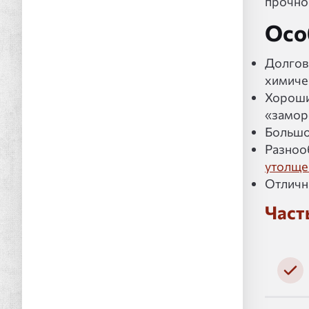
прочно
Осо
Долгов
химиче
Хороши
«замор
Большо
Разноо
утолще
Отличн
Част