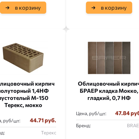
в корзину
в корзину
лицовочный кирпич
Облицовочный кирпи
полуторный 1,4НФ
БРАЕР кладка Мокко,
пустотелый М-150
гладкий, 0,7 НФ
Терекс, мокко
47.84 ру
Цена, руб/
:
44.71 руб.
, руб/
:
Бренд:
BRA
д:
Терекс