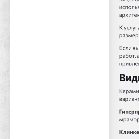
использ
архите
К услуг
размер
Если в
работ, 
привле
Вид
Керами
вариан
Гиперп
мрамор
Клинк