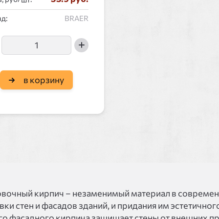
д:
BRAER
в корзину
вочный кирпич – незаменимый материал в современн
ки стен и фасадов зданий, и придания им эстетичног
го фасадного кирпича защищает стены от внешних п