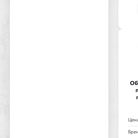
Об
Цена
Брен