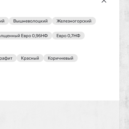
ий
Вышневолоцкий
Железногорский
олщенный Евро 0,96НФ
Евро 0,7НФ
рафит
Красный
Коричневый