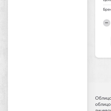
Брен
Облицо
облицов
лицево