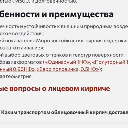
стью (М500) и долговечностью.
бенности и преимущества
ечность и устойчивость к внешним природным возде
ское воздействия;
й показатель «Морозостойкости»: кирпич выдержив
озка-оттаивание»;
й выбор цветовых оттенков и текстур поверхности;
бразие форматов (
«Одинарный 1НФ»
,
«Полуторный 
нный 0.96НФ»
,
«Евро половинка, 0.5НФ»
);
ая геометрия.
ые вопросы о лицевом кирпиче
Каким транспортом облицовочный кирпич доставля