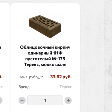
ч
Облицовочный кирпич
одинарный 1НФ
пустотелый М-175
Терекс, мокко шале
б.
33.62 руб.
Цена, руб/
:
кс
Бренд:
Терекс