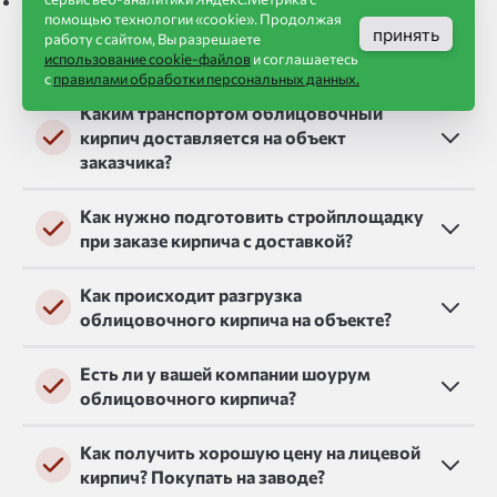
Отличная геометрия.
помощью технологии «cookie». Продолжая
принять
Частые вопросы о лицевом кирпиче
работу с сайтом, Вы разрешаете
использование cookie-файлов
и соглашаетесь
с
правилами обработки персональных данных.
Каким транспортом облицовочный
кирпич доставляется на объект
заказчика?
Как нужно подготовить стройплощадку
при заказе кирпича с доставкой?
Как происходит разгрузка
облицовочного кирпича на объекте?
Есть ли у вашей компании шоурум
облицовочного кирпича?
Как получить хорошую цену на лицевой
кирпич? Покупать на заводе?