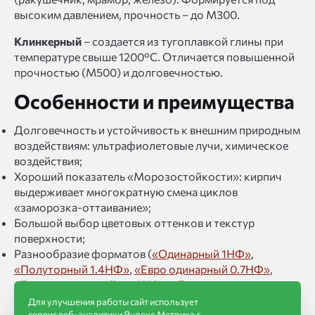
высоким давлением, прочность – до М300.
Клинкерный
– создается из тугоплавкой глины при
температуре свыше 1200°C. Отличается повышенной
прочностью (М500) и долговечностью.
Особенности и преимущества
Долговечность и устойчивость к внешним природным
воздействиям: ультрафиолетовые лучи, химическое
воздействия;
Хороший показатель «Морозостойкости»: кирпич
выдерживает многократную смена циклов
«заморозка-оттаивание»;
Большой выбор цветовых оттенков и текстур
поверхности;
Разнообразие форматов (
«Одинарный 1НФ»
,
«Полуторный 1.4НФ»
,
«Евро одинарный 0.7НФ»
,
«Евро утолщенный 0.96НФ»
,
«Евро половинка,
0.5НФ»
);
Для улучшения работы сайт использует
сервис веб-аналитики Яндекс.Метрика с