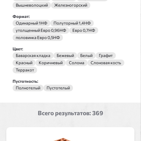
Вышневолоцкий
Железногорский
Формат:
Одинарный 1НФ
Полуторный 1,4НФ
утолщенный Евро 0,96НФ
Евро 0,7НФ
половинка Евро 0,5НФ
Цвет:
Баварская кладка
Бежевый
Белый
Графит
Красный
Коричневый
Солома
Слоновая кость
Терракот
Пустотность:
Полнотелый
Пустотелый
Всего результатов:
369