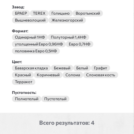
Завод:
БРАЕР
TEREX
Голицыно
Воротынский
Вышневолоцкий
Железногорский
Формат:
Одинарный 1НФ
Полуторный 1,4НФ
утолщенный Евро 0,96НФ
Евро 0,7НФ
половинка Евро 0,5НФ
Цвет:
Баварская кладка
Бежевый
Белый
Графит
Красный
Коричневый
Солома
Слоновая кость
Терракот
Пустотность:
Полнотелый
Пустотелый
Всего результатов:
4