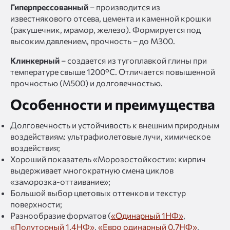
Гиперпрессованный
– производится из
известнякового отсева, цемента и каменной крошки
(ракушечник, мрамор, железо). Формируется под
высоким давлением, прочность – до М300.
Клинкерный
– создается из тугоплавкой глины при
температуре свыше 1200°C. Отличается повышенной
прочностью (М500) и долговечностью.
Особенности и преимущества
Долговечность и устойчивость к внешним природным
воздействиям: ультрафиолетовые лучи, химическое
воздействия;
Хороший показатель «Морозостойкости»: кирпич
выдерживает многократную смена циклов
«заморозка-оттаивание»;
Большой выбор цветовых оттенков и текстур
поверхности;
Разнообразие форматов (
«Одинарный 1НФ»
,
«Полуторный 1.4НФ»
,
«Евро одинарный 0.7НФ»
,