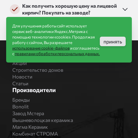
Как получить хорошую цену на лицевой
кирпич? Покупать на заводе?
Для улучшения работы сайт использует
сервис веб-аналитики Яндекс.Метрика с
помощью технологии «cookie». Продолжая
принять
работу с сайтом, Вы разрешаете
использование cookie-файлов
и соглашаетесь
Информация
с
правилами обработки персональных данных.
Акции
Строительство домов
Новости
Статьи
Производители
Бренды
Bonolit
Завод Мстера
Вышневолоцкая керамика
Магма Керамик
Комбинат СТРОМА