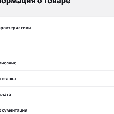
ормация о товаре
арактеристики
писание
оставка
плата
окументация