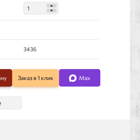
ину
Заказ в 1 клик
Max
е