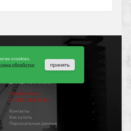
Компания
огии «cookie».
ООО «КИРБЛОК»
принять
илами обработки
МO, г. Дмитров, ул.
пич
Профессиональная,
рпич
д.4, оф. 410 (4 этаж)
info@kirblok.ru
+7 (495) 363-74-64
Контакты
Как купить
Персональные данные