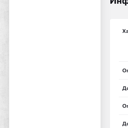
Инф
Х
О
Д
О
Д