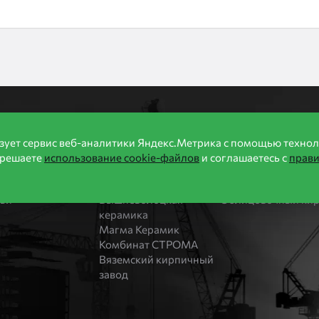
формация
Производители
Продукция
зует сервис веб-аналитики Яндекс.Метрика с помощью технол
ии
Бренды
Каталог
зрешаете
использование cookie-файлов
и соглашаетесь с
прав
оительство домов
Bonolit
Блоки Bonolit
ости
Завод Мстера
Строительный кир
тьи
Вышневолоцкая
Облицовочный ки
керамика
Магма Керамик
Комбинат СТРОМА
Вяземский кирпичный
завод