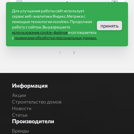
Для улучшения работы сайт использует
сервис веб-аналитики Яндекс.Метрика с
в корзину
помощью технологии «cookie». Продолжая
принять
работу с сайтом, Вы разрешаете
использование cookie-файлов
и соглашаетесь
с
правилами обработки персональных данных.
Информация
Акции
Строительство домов
Новости
Статьи
Производители
Бренды