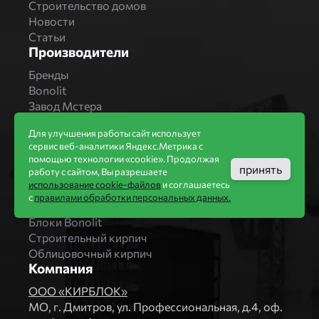
Строительство домов
Новости
Статьи
Производители
Бренды
Bonolit
Завод Мстера
Вышневолоцкая керамика
Для улучшения работы сайт использует
Магма Керамик
сервис веб-аналитики Яндекс.Метрика с
Комбинат СТРОМА
помощью технологии «cookie». Продолжая
Вяземский кирпичный завод
принять
работу с сайтом, Вы разрешаете
Продукция
использование cookie-файлов
и соглашаетесь
с
правилами обработки персональных данных.
Каталог
Блоки Bonolit
Строительный кирпич
Облицовочный кирпич
Компания
ООО «КИРБЛОК»
МO, г. Дмитров, ул. Профессиональная, д.4, оф.