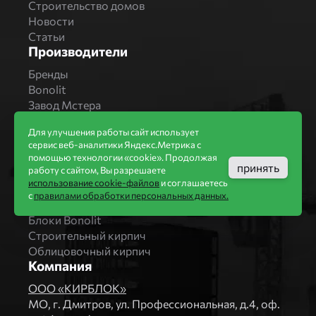
Строительство домов
Новости
Статьи
Производители
Бренды
Bonolit
Завод Мстера
Вышневолоцкая керамика
Для улучшения работы сайт использует
Магма Керамик
сервис веб-аналитики Яндекс.Метрика с
Комбинат СТРОМА
помощью технологии «cookie». Продолжая
Вяземский кирпичный завод
принять
работу с сайтом, Вы разрешаете
Продукция
использование cookie-файлов
и соглашаетесь
с
правилами обработки персональных данных.
Каталог
Блоки Bonolit
Строительный кирпич
Облицовочный кирпич
Компания
ООО «КИРБЛОК»
МO, г. Дмитров, ул. Профессиональная, д.4, оф.