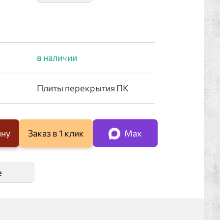
ину
Заказ в 1 клик
Max
е