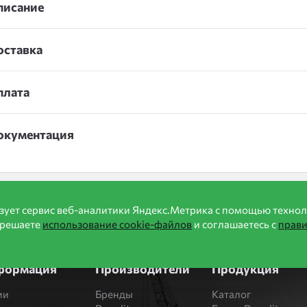
писание
оставка
плата
окументация
зует сервис веб-аналитики Яндекс.Метрика с помощью технол
зрешаете
использование cookie-файлов
и соглашаетесь с
прав
формация
Производители
Продукция
ии
Бренды
Каталог