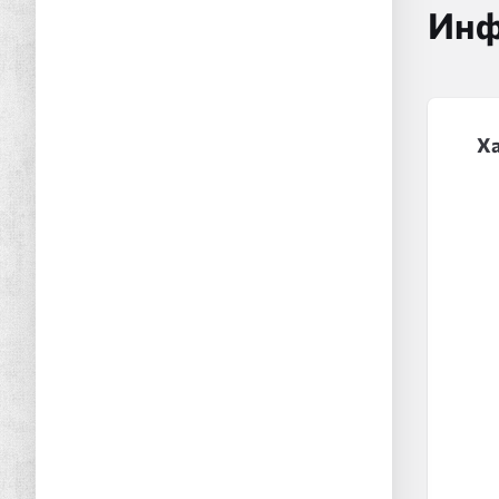
Инф
Х