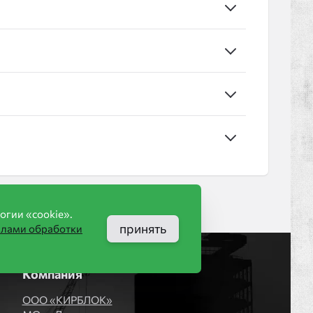
огии «cookie».
принять
илами обработки
Компания
ООО «КИРБЛОК»