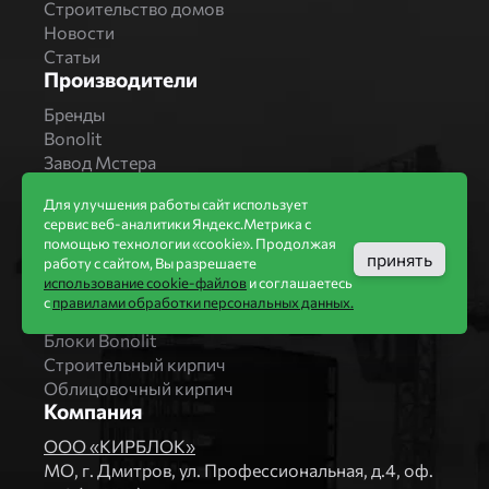
Строительство домов
Новости
Статьи
Производители
Бренды
Bonolit
Завод Мстера
Вышневолоцкая керамика
Для улучшения работы сайт использует
Магма Керамик
сервис веб-аналитики Яндекс.Метрика с
Комбинат СТРОМА
помощью технологии «cookie». Продолжая
Вяземский кирпичный завод
принять
работу с сайтом, Вы разрешаете
Продукция
использование cookie-файлов
и соглашаетесь
с
правилами обработки персональных данных.
Каталог
Блоки Bonolit
Строительный кирпич
Облицовочный кирпич
Компания
ООО «КИРБЛОК»
МO, г. Дмитров, ул. Профессиональная, д.4, оф.