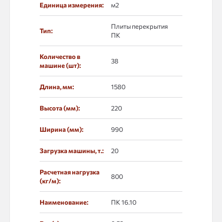
Единица измерения:
м2
Плиты перекрытия
Тип:
ПК
Количество в
38
машине (шт):
Длина, мм:
1580
Высота (мм):
220
Ширина (мм):
990
Загрузка машины, т.:
20
Расчетная нагрузка
800
(кг/м):
Наименование:
ПК 16.10