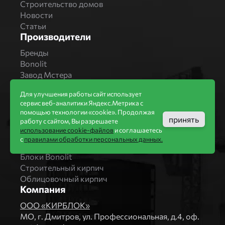
Строительство домов
Новости
Статьи
Производители
Бренды
Bonolit
Завод Мстера
Вышневолоцкая керамика
Для улучшения работы сайт использует
Магма Керамик
сервис веб-аналитики Яндекс.Метрика с
Комбинат СТРОМА
помощью технологии «cookie». Продолжая
Вяземский кирпичный завод
принять
работу с сайтом, Вы разрешаете
Продукция
использование cookie-файлов
и соглашаетесь
с
правилами обработки персональных данных.
Каталог
Блоки Bonolit
Строительный кирпич
Облицовочный кирпич
Компания
ООО «КИРБЛОК»
МO, г. Дмитров, ул. Профессиональная, д.4, оф.