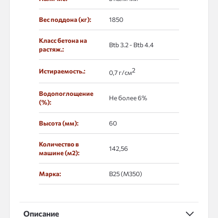
Вес поддона (кг):
1850
Класс бетона на
Btb 3.2 - Btb 4.4
растяж.:
2
Истираемость.:
0,7 г/см
Водопоглощение
Не более 6%
(%):
Высота (мм):
60
Количество в
142,56
машине (м2):
Марка:
В25 (М350)
Описание