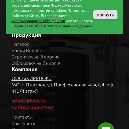
Для улучшения работы сайт использует
Завод Мстера
сервис веб-аналитики Яндекс.Метрика с
Вышневолоцкая керамика
помощью технологии «cookie». Продолжая
принять
Магма Керамик
работу с сайтом, Вы разрешаете
использование cookie-файлов
и соглашаетесь
Комбинат СТРОМА
с
правилами обработки персональных данных.
Вяземский кирпичный завод
Продукция
Каталог
Блоки Bonolit
Строительный кирпич
Облицовочный кирпич
Компания
ООО «КИРБЛОК»
МO, г. Дмитров, ул. Профессиональная, д.4, оф.
410 (4 этаж)
info@kirblok.ru
+7 (495) 363-74-64
Контакты
Как купить