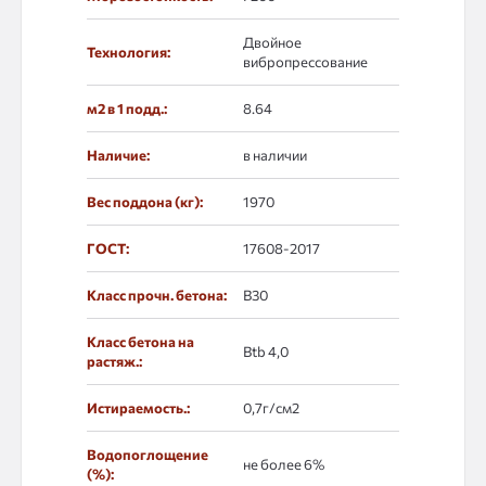
Двойное
Технология:
вибропрессование
м2 в 1 подд.:
8.64
Наличие:
в наличии
Вес поддона (кг):
1970
ГОСТ:
17608-2017
Класс прочн. бетона:
B30
Класс бетона на
Btb 4,0
растяж.:
Истираемость.:
0,7г/см2
Водопоглощение
не более 6%
(%):