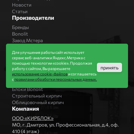
Новости
Статьи
Производители
Бренды
Bonolit
Завод Мстера
Вышневолоцкая керамика
Для улучшения работы сайт использует
Магма Керамик
сервис веб-аналитики Яндекс.Метрика с
Комбинат СТРОМА
помощью технологии «cookie». Продолжая
Вяземский кирпичный завод
принять
работу с сайтом, Вы разрешаете
Продукция
использование cookie-файлов
и соглашаетесь
с
правилами обработки персональных данных.
Каталог
Блоки Bonolit
Строительный кирпич
Облицовочный кирпич
Компания
ООО «КИРБЛОК»
МO, г. Дмитров, ул. Профессиональная, д.4, оф.
410 (4 этаж)