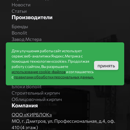
Новости
Статьи
Производители
Бренды
Bonolit
Завод Мстера
Вышневолоцкая керамика
Для улучшения работы сайт использует
Магма Керамик
сервис веб-аналитики Яндекс.Метрика с
Комбинат СТРОМА
помощью технологии «cookie». Продолжая
Вяземский кирпичный завод
принять
работу с сайтом, Вы разрешаете
Продукция
использование cookie-файлов
и соглашаетесь
с
правилами обработки персональных данных.
Каталог
Блоки Bonolit
Строительный кирпич
Облицовочный кирпич
Компания
ООО «КИРБЛОК»
МO, г. Дмитров, ул. Профессиональная, д.4, оф.
410 (4 этаж)