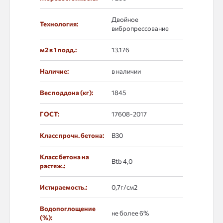
Двойное
Технология:
вибропрессование
м2 в 1 подд.:
13.176
Наличие:
в наличии
Вес поддона (кг):
1845
ГОСТ:
17608-2017
Класс прочн. бетона:
B30
Класс бетона на
Btb 4,0
растяж.:
Истираемость.:
0,7г/см2
Водопоглощение
не более 6%
(%):