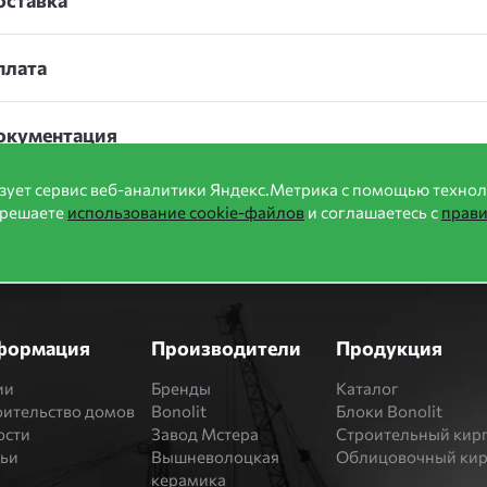
оставка
плата
окументация
зует сервис веб-аналитики Яндекс.Метрика с помощью технол
зрешаете
использование cookie-файлов
и соглашаетесь с
прав
формация
Производители
Продукция
ии
Бренды
Каталог
оительство домов
Bonolit
Блоки Bonolit
ости
Завод Мстера
Строительный кир
тьи
Вышневолоцкая
Облицовочный ки
керамика