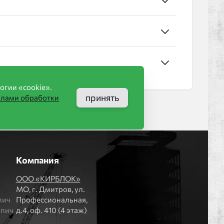
огии «cookie».
принять
илами обработки
Компания
ООО «КИРБЛОК»
МO, г. Дмитров, ул.
пич
Профессиональная,
рпич
д.4, оф. 410 (4 этаж)