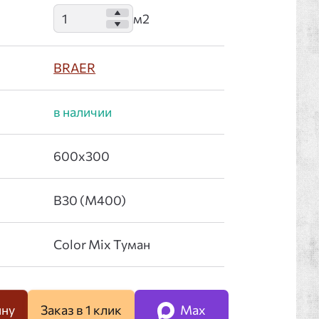
BRAER
ину
Заказ в 1 клик
Max