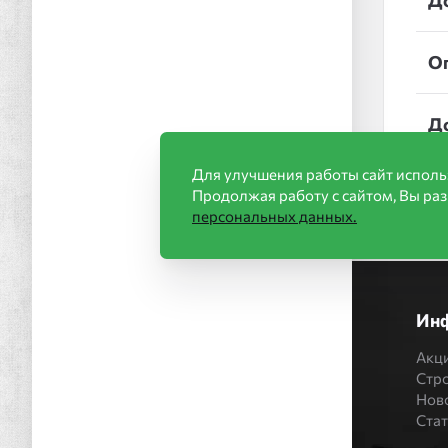
Д
О
Д
Для улучшения работы сайт исполь
Продолжая работу с сайтом, Вы ра
персональных данных.
Ин
Акц
Стр
Нов
Ста