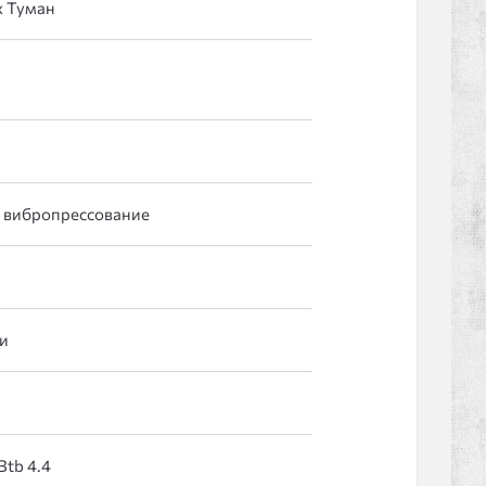
 вибропрессование
и
 Btb 4.4