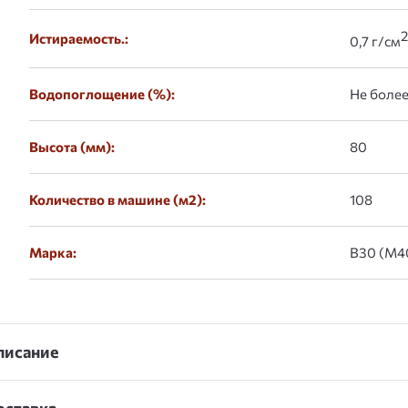
2
Истираемость.:
0,7 г/см
Водопоглощение (%):
Не боле
Высота (мм):
80
Количество в машине (м2):
108
Марка:
В30 (М4
писание