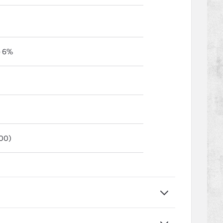
е 6%
00)