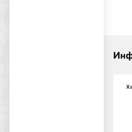
Инф
Х