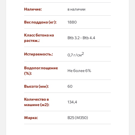
Наличие:
в наличии
Вес поддона (кг):
1880
Класс бетона на
Btb 3.2 - Btb 4.4
растяж.:
2
Истираемость.:
0,7 г/см
Водопоглощение
Не более 6%
(%):
Высота (мм):
60
Количество в
134,4
машине (м2):
Марка:
В25 (М350)