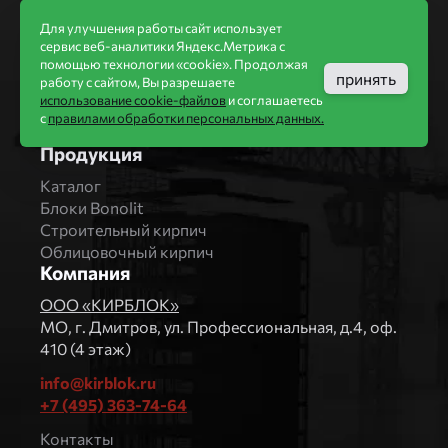
Бренды
Bonolit
Для улучшения работы сайт использует
Завод Мстера
сервис веб-аналитики Яндекс.Метрика с
помощью технологии «cookie». Продолжая
Вышневолоцкая керамика
принять
работу с сайтом, Вы разрешаете
Магма Керамик
использование cookie-файлов
и соглашаетесь
Комбинат СТРОМА
с
правилами обработки персональных данных.
Вяземский кирпичный завод
Продукция
Каталог
Блоки Bonolit
Строительный кирпич
Облицовочный кирпич
Компания
ООО «КИРБЛОК»
МO, г. Дмитров, ул. Профессиональная, д.4, оф.
410 (4 этаж)
info@kirblok.ru
+7 (495) 363-74-64
Контакты