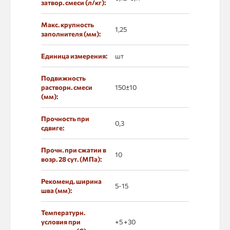
затвор. смеси (л/кг):
Макс. крупность
1,25
заполнителя (мм):
Единица измерения:
шт
Подвижность
растворн. смеси
150±10
(мм):
Прочность при
0,3
сдвиге:
Прочн. при сжатии в
10
возр. 28 сут. (МПа):
Рекоменд. ширина
5-15
шва (мм):
Температурн.
условия при
+5 +30