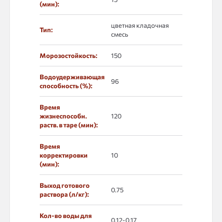
(мин):
цветная кладочная
Тип:
смесь
Морозостойкость:
150
Водоудерживающая
96
способность (%):
Время
жизнеспособн.
120
раств. в таре (мин):
Время
корректировки
10
(мин):
Выход готового
0.75
раствора (л/кг):
Кол-во воды для
0,12-0,17