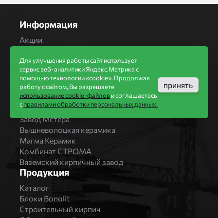
Информация
Акции
Строительство домов
Новости
Для улучшения работы сайт использует
сервис веб-аналитики Яндекс.Метрика с
Статьи
помощью технологии «cookie». Продолжая
Производители
принять
работу с сайтом, Вы разрешаете
использование cookie-файлов
и соглашаетесь
Бренды
с
правилами обработки персональных данных.
Bonolit
Завод Мстера
Вышневолоцкая керамика
Магма Керамик
Комбинат СТРОМА
Вяземский кирпичный завод
Продукция
Каталог
Блоки Bonolit
Строительный кирпич