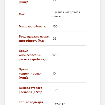
(мин):
цветная кладочная
Тип:
смесь
Морозостойкость:
150
Водоудерживающая
96
способность (%):
Время
жизнеспособн.
120
раств. в таре (мин):
Время
корректировки
10
(мин):
Выход готового
0.75
раствора (л/кг):
Кол-во воды для
0,12-0,17