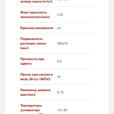
затвор. смеси (л/кг):
Макс. крупность
1,25
заполнителя (мм):
Единица измерения:
шт
Подвижность
растворн. смеси
150±10
(мм):
Прочность при
0,3
сдвиге:
Прочн. при сжатии в
10
возр. 28 сут. (МПа):
Рекоменд. ширина
5-15
шва (мм):
Температурн.
условия при
+5 +30