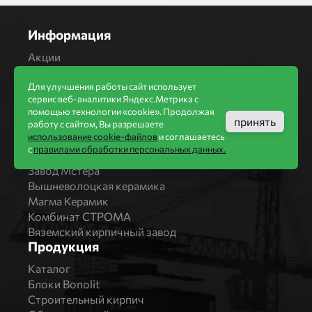
Информация
Акции
Строительство домов
Новости
Для улучшения работы сайт использует
сервис веб-аналитики Яндекс.Метрика с
Статьи
помощью технологии «cookie». Продолжая
Производители
принять
работу с сайтом, Вы разрешаете
использование cookie-файлов
и соглашаетесь
Бренды
с
правилами обработки персональных данных.
Bonolit
Завод Мстера
Вышневолоцкая керамика
Магма Керамик
Комбинат СТРОМА
Вяземский кирпичный завод
Продукция
Каталог
Блоки Bonolit
Строительный кирпич