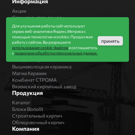
Информация
Акции
Строительство домов
Новости
Для улучшения работы сайт использует
Статьи
сервис веб-аналитики Яндекс.Метрика с
Производители
помощью технологии «cookie». Продолжая
принять
работу с сайтом, Вы разрешаете
Бренды
использование cookie-файлов
и соглашаетесь
Bonolit
с
правилами обработки персональных данных.
Завод Мстера
Вышневолоцкая керамика
Магма Керамик
Комбинат СТРОМА
Вяземский кирпичный завод
Продукция
Каталог
Блоки Bonolit
Строительный кирпич
Облицовочный кирпич
Компания