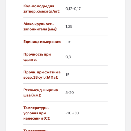
Кол-во воды для
0,12-0,17
затвор. смеси (л/кг):
Макс. крупность
1,25
заполнителя (мм):
Единица измерения:
шт
Прочность при
0,3
сдвиге:
Прочн. при сжатии в
15
возр. 28 сут. (МПа):
Рекоменд. ширина
5-20
шва (мм):
Температурн.
условия при
-10 +30
нанесении (С):
Температурн.