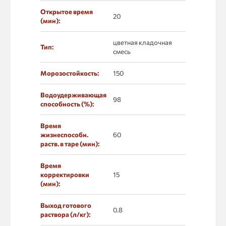
Открытое время
20
(мин):
цветная кладочная
Тип:
смесь
Морозостойкость:
150
Водоудерживающая
98
способность (%):
Время
жизнеспособн.
60
раств. в таре (мин):
Время
корректировки
15
(мин):
Выход готового
0.8
раствора (л/кг):