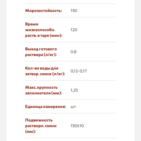
Морозостойкость:
150
Время
жизнеспособн.
120
раств. в таре (мин):
Выход готового
0.8
раствора (л/кг):
Кол-во воды для
0,12-0,17
затвор. смеси (л/кг):
Макс. крупность
1,25
заполнителя (мм):
Единица измерения:
шт
Подвижность
растворн. смеси
150±10
(мм):