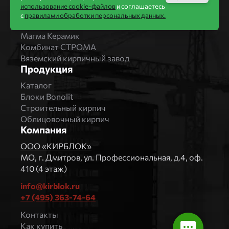
Bonolit
использование cookie-файлов
и соглашаетесь
Завод Мстера
с
правилами обработки персональных данных.
Вышневолоцкая керамика
Магма Керамик
Комбинат СТРОМА
Вяземский кирпичный завод
Продукция
Каталог
Блоки Bonolit
Строительный кирпич
Облицовочный кирпич
Компания
ООО «КИРБЛОК»
МO, г. Дмитров, ул. Профессиональная, д.4, оф.
410 (4 этаж)
info@kirblok.ru
+7 (495) 363-74-64
Контакты
Как купить