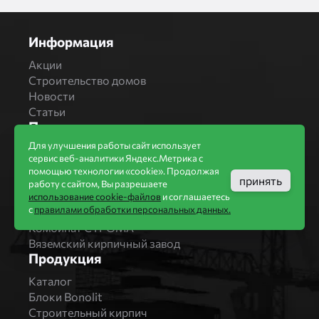
Информация
Акции
Строительство домов
Новости
Статьи
Производители
Для улучшения работы сайт использует
Бренды
сервис веб-аналитики Яндекс.Метрика с
Bonolit
помощью технологии «cookie». Продолжая
Завод Мстера
принять
работу с сайтом, Вы разрешаете
Вышневолоцкая керамика
использование cookie-файлов
и соглашаетесь
с
правилами обработки персональных данных.
Магма Керамик
Комбинат СТРОМА
Вяземский кирпичный завод
Продукция
Каталог
Блоки Bonolit
Строительный кирпич