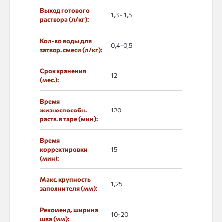
Выход готового
1,3 - 1,5
раствора (л/кг):
Кол-во воды для
0,4-0,5
затвор. смеси (л/кг):
Срок хранения
12
(мес.):
Время
жизнеспособн.
120
раств. в таре (мин):
Время
корректировки
15
(мин):
Макс. крупность
1,25
заполнителя (мм):
Рекоменд. ширина
10-20
шва (мм):