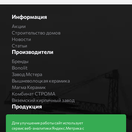
Информация
Акции
Строительство домов
Новости
Статьи
Производители
Бренды
Bonolit
Завод Мстера
Вышневолоцкая керамика
Магма Керамик
Комбинат СТРОМА
Вяземский кирпичный завод
Продукция
Каталог
Блоки Bonolit
Для улучшения работы сайт использует
сервис веб-аналитики Яндекс.Метрика с
Строительный кирпич