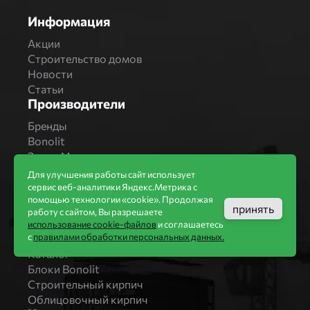
Информация
Акции
Строительство домов
Новости
Статьи
Производители
Бренды
Bonolit
Завод Мстера
Вышневолоцкая керамика
Для улучшения работы сайт использует
Магма Керамик
сервис веб-аналитики Яндекс.Метрика с
помощью технологии «cookie». Продолжая
Комбинат СТРОМА
принять
работу с сайтом, Вы разрешаете
Вяземский кирпичный завод
использование cookie-файлов
и соглашаетесь
Продукция
с
правилами обработки персональных данных.
Каталог
Блоки Bonolit
Строительный кирпич
Облицовочный кирпич