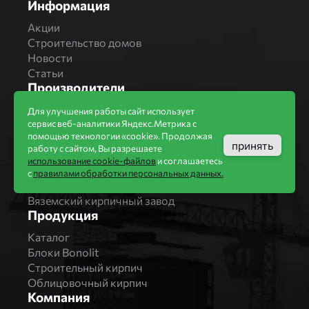
Информация
Акции
Строительство домов
Новости
Статьи
Производители
Бренды
Для улучшения работы сайт использует
сервис веб-аналитики Яндекс.Метрика с
Bonolit
помощью технологии «cookie». Продолжая
Завод Мстера
принять
работу с сайтом, Вы разрешаете
Вышневолоцкая керамика
использование cookie-файлов
и соглашаетесь
Магма Керамик
с
правилами обработки персональных данных.
Комбинат СТРОМА
Вяземский кирпичный завод
Продукция
Каталог
Блоки Bonolit
Строительный кирпич
Облицовочный кирпич
Компания