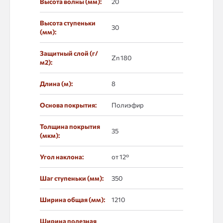
Высота волны (мм):
20
Высота ступеньки
30
(мм):
Защитный слой (г/
Zn 180
м2):
Длина (м):
8
Основа покрытия:
Полиэфир
Толщина покрытия
35
(мкм):
Угол наклона:
от 12°
Шаг ступеньки (мм):
350
Ширина общая (мм):
1210
Ширина полезная