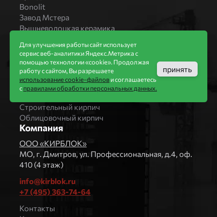
Bonolit
Завод Мстера
Вышневолоцкая керамика
Магма Керамик
Для улучшения работы сайт использует
Комбинат СТРОМА
сервис веб-аналитики Яндекс.Метрика с
Вяземский кирпичный завод
помощью технологии «cookie». Продолжая
принять
Продукция
работу с сайтом, Вы разрешаете
использование cookie-файлов
и соглашаетесь
Каталог
с
правилами обработки персональных данных.
Блоки Bonolit
Строительный кирпич
Облицовочный кирпич
Компания
ООО «КИРБЛОК»
МO, г. Дмитров, ул. Профессиональная, д.4, оф.
410 (4 этаж)
info@kirblok.ru
+7 (495) 363-74-64
Контакты