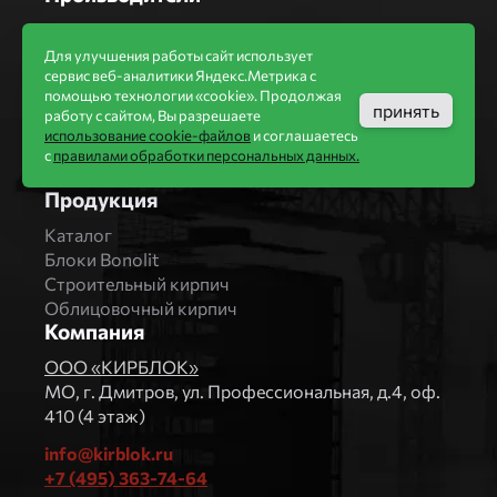
Бренды
Bonolit
Для улучшения работы сайт использует
сервис веб-аналитики Яндекс.Метрика с
Завод Мстера
помощью технологии «cookie». Продолжая
Вышневолоцкая керамика
принять
работу с сайтом, Вы разрешаете
Магма Керамик
использование cookie-файлов
и соглашаетесь
Комбинат СТРОМА
с
правилами обработки персональных данных.
Вяземский кирпичный завод
Продукция
Каталог
Блоки Bonolit
Строительный кирпич
Облицовочный кирпич
Компания
ООО «КИРБЛОК»
МO, г. Дмитров, ул. Профессиональная, д.4, оф.
410 (4 этаж)
info@kirblok.ru
+7 (495) 363-74-64