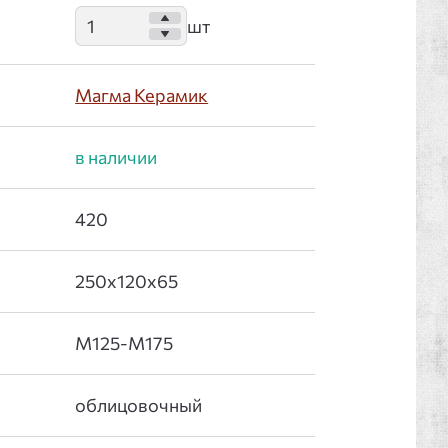
Магма Керамик
: