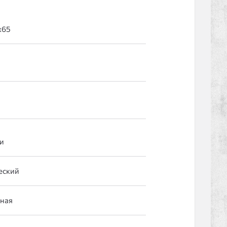
и
еский
тная