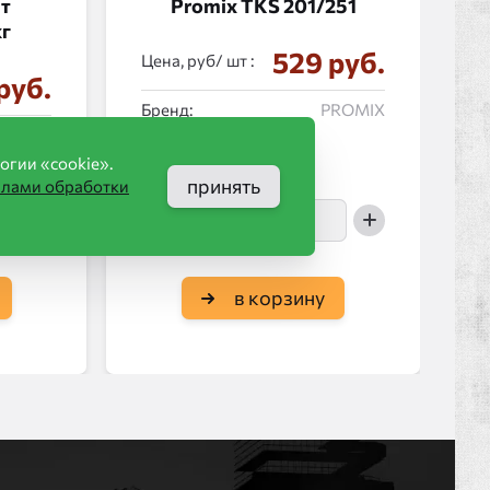
рт
Promix ТКS 201/251
кг
529 руб.
Цена, руб/
:
руб.
Бренд:
PROMIX
erfekta
огии «cookie».
принять
илами обработки
в корзину