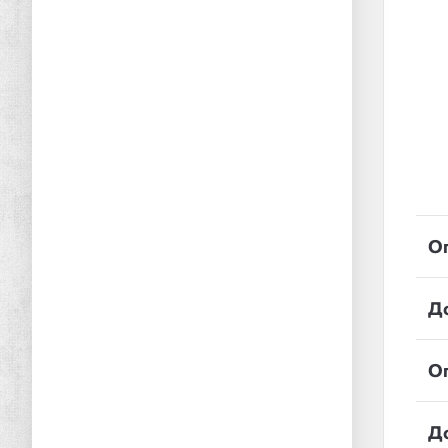
О
Д
О
Д