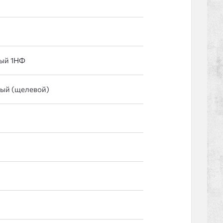
ый 1НФ
лый (щелевой)