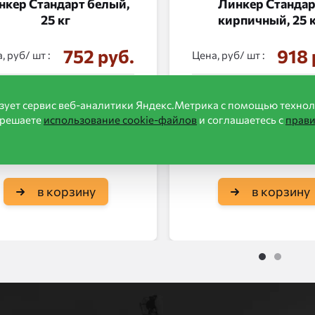
нкер Стандарт белый,
Линкер Станда
25 кг
кирпичный, 25 
752 руб.
918 
, руб/
:
Цена, руб/
:
д:
Perfekta
Бренд:
P
зует сервис веб-аналитики Яндекс.Метрика с помощью технол
зрешаете
использование cookie-файлов
и соглашаетесь с
прав
в корзину
в корзину
1
2