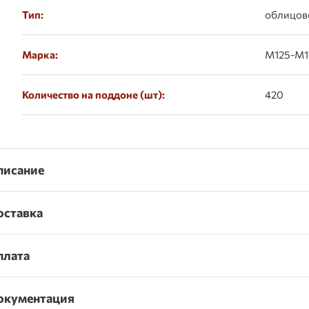
Тип:
облицов
Марка:
М125-М1
Количество на поддоне (шт):
420
писание
оставка
плата
окументация