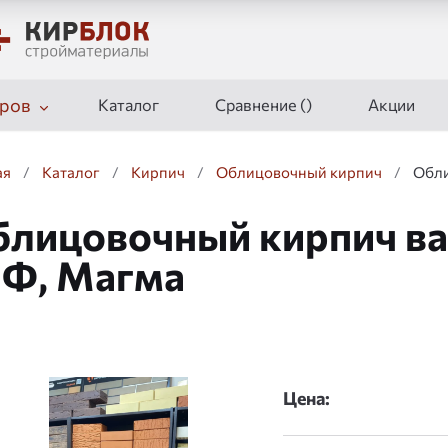
ров
Каталог
Сравнение (
)
Акции
ая
/
Каталог
/
Кирпич
/
Облицовочный кирпич
/
Обли
лицовочный кирпич в
НФ, Магма
дшоу
Цена: