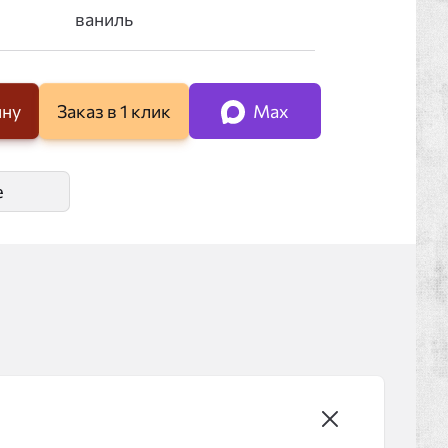
ину
Заказ в 1 клик
Max
е