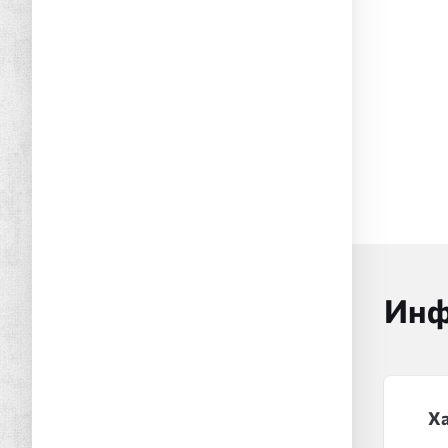
Инф
Х