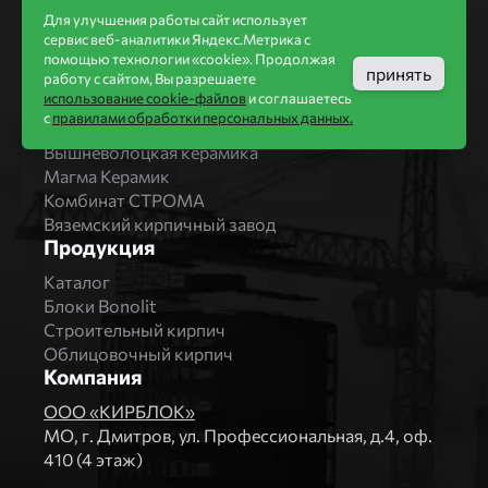
Для улучшения работы сайт использует
Статьи
сервис веб-аналитики Яндекс.Метрика с
Производители
помощью технологии «cookie». Продолжая
принять
работу с сайтом, Вы разрешаете
Бренды
использование cookie-файлов
и соглашаетесь
Bonolit
с
правилами обработки персональных данных.
Завод Мстера
Вышневолоцкая керамика
Магма Керамик
Комбинат СТРОМА
Вяземский кирпичный завод
Продукция
Каталог
Блоки Bonolit
Строительный кирпич
Облицовочный кирпич
Компания
ООО «КИРБЛОК»
МO, г. Дмитров, ул. Профессиональная, д.4, оф.
410 (4 этаж)