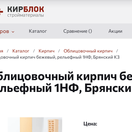
ров
Каталог
Сравнение (
)
Акции
ая
/
Каталог
/
Кирпич
/
Облицовочный кирпич
/
овочный кирпич бежевый, рельефный 1НФ, Брянский КЗ
лицовочный кирпич б
льефный 1НФ, Брянски
дшоу
Цена: