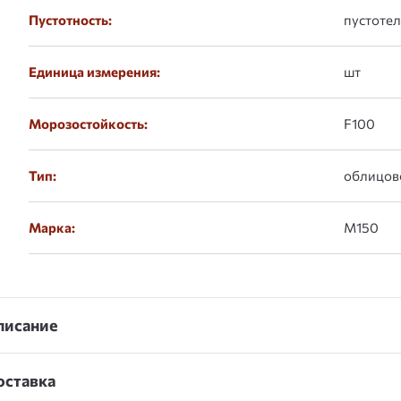
Пустотность:
пустоте
Единица измерения:
шт
Морозостойкость:
F100
Тип:
облицов
Марка:
М150
писание
оставка