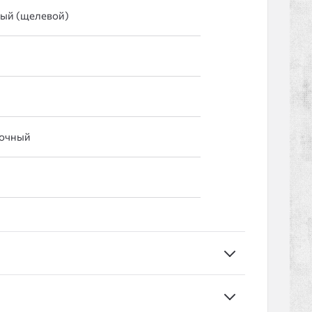
лый (щелевой)
очный