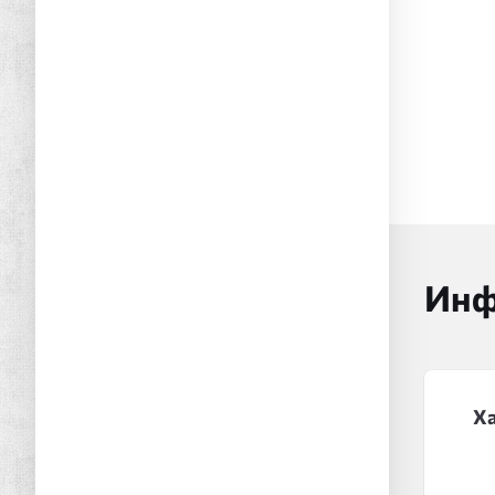
Инф
Х