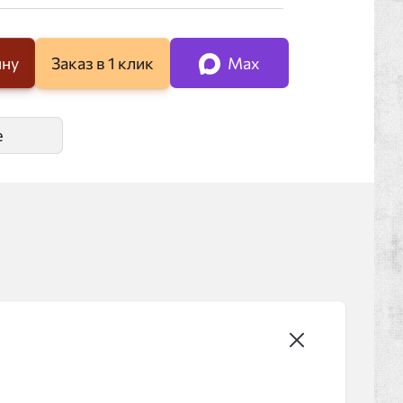
ину
Заказ в 1 клик
Max
е