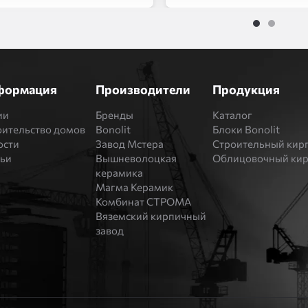
1
2
формация
Производители
Продукция
ии
Бренды
Каталог
оительство домов
Bonolit
Блоки Bonolit
ости
Завод Мстера
Строительный кир
тьи
Вышневолоцкая
Облицовочный ки
керамика
Магма Керамик
Комбинат СТРОМА
Вяземский кирпичный
завод