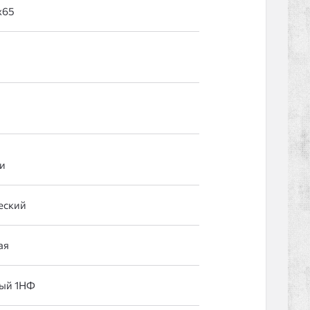
и
еский
ая
ый 1НФ