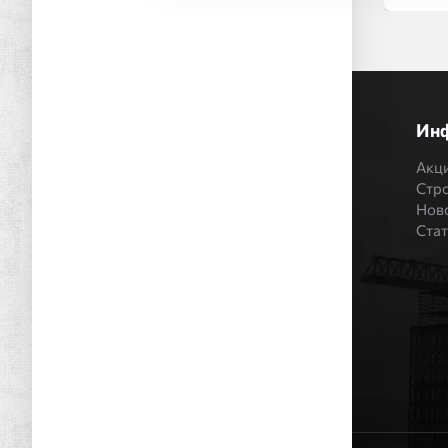
Ин
Акц
Стр
Нов
Ста