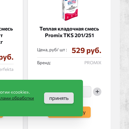
смесь
Теплая кладочная смесь
рт
Promix ТКS 201/251
кг
529 руб.
Цена, руб/
:
руб.
Бренд:
PROMIX
erfekta
огии «cookie».
принять
илами обработки
в корзину