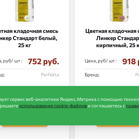
тная кладочная смесь
Цветная кладочная 
нкер Стандарт белый,
Линкер Станда
25 кг
кирпичный, 25 
752 руб.
918 
, руб/
:
Цена, руб/
:
д:
Perfekta
Бренд:
P
зует сервис веб-аналитики Яндекс.Метрика с помощью технол
зрешаете
использование cookie-файлов
и соглашаетесь с
прав
в корзину
в корзину