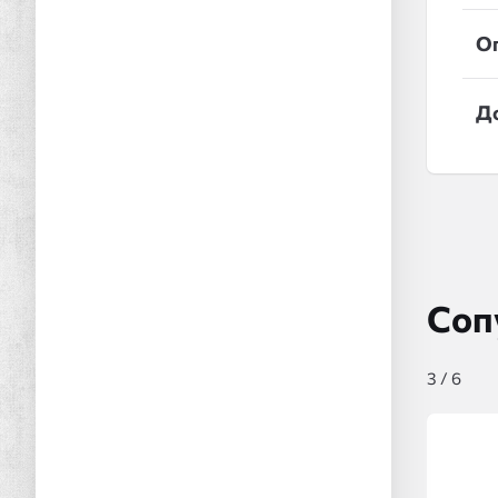
О
Д
Соп
3
/
6