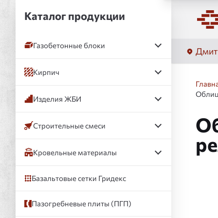
Каталог продукции
Газобетонные блоки
Дмит
Кирпич
Главн
Облиц
Изделия ЖБИ
Об
Строительные смеси
ре
Кровельные материалы
Базальтовые сетки Гридекс
Слай
Пазогребневые плиты (ПГП)