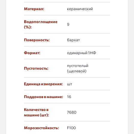
Материал:
керамический
Водопоглощение
9
(%):
Поверхность:
бархат
Формат:
одинарный 1НФ
пустотелый
Пустотность:
(щелевой)
Единица измерения:
шт
Поддонов в машине:
16
Количество в
7680
машине (шт):
Морозостойкость:
F100