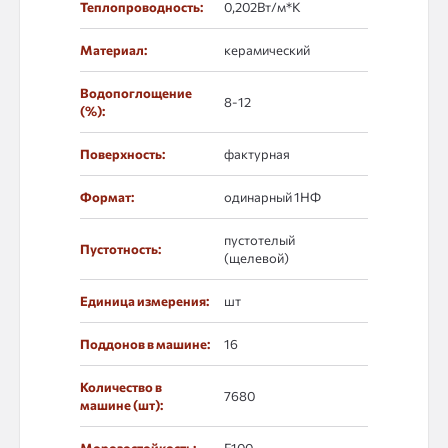
Теплопроводность:
0,202Вт/м*К
Материал:
керамический
Водопоглощение
8-12
(%):
Поверхность:
фактурная
Формат:
одинарный 1НФ
пустотелый
Пустотность:
(щелевой)
Единица измерения:
шт
Поддонов в машине:
16
Количество в
7680
машине (шт):