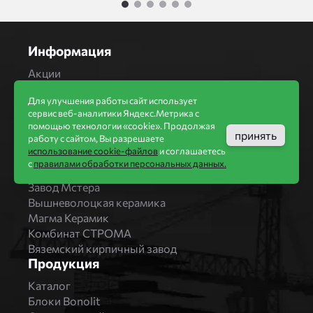
1
2
3
4
5
6
Информация
Акции
Строительство домов
Для улучшения работы сайт использует
Новости
сервис веб-аналитики Яндекс.Метрика с
Статьи
помощью технологии «cookie». Продолжая
Производители
принять
работу с сайтом, Вы разрешаете
использование cookie-файлов
и соглашаетесь
Бренды
с
правилами обработки персональных данных.
Bonolit
Завод Мстера
Вышневолоцкая керамика
Магма Керамик
Комбинат СТРОМА
Вяземский кирпичный завод
Продукция
Каталог
Блоки Bonolit