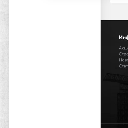
Ин
Акц
Стр
Нов
Ста