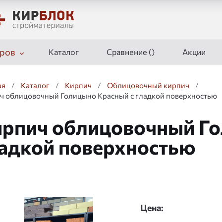
ров
Каталог
Сравнение (
)
Акции
ая
/
Каталог
/
Кирпич
/
Облицовочный кирпич
/
ч облицовочный Голицыно Красный с гладкой поверхностью
рпич облицовочный Го
адкой поверхностью
дшоу
Цена: