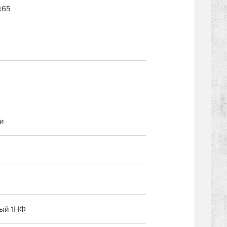
и
ый 1НФ