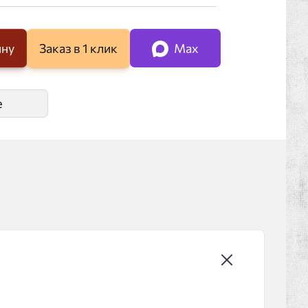
ину
Заказ в 1 клик
Max
е