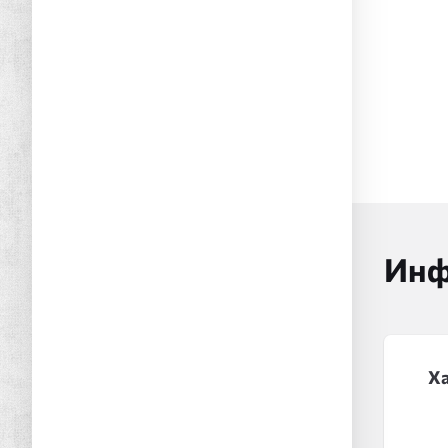
Инф
Х