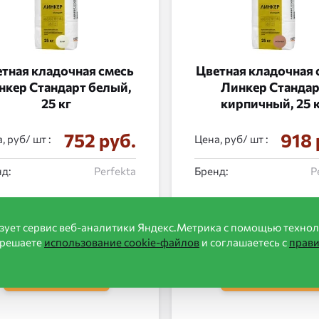
тная кладочная смесь
Цветная кладочная 
нкер Стандарт белый,
Линкер Станда
25 кг
кирпичный, 25 
752 руб.
918 
, руб/
:
Цена, руб/
:
д:
Perfekta
Бренд:
P
зует сервис веб-аналитики Яндекс.Метрика с помощью технол
зрешаете
использование cookie-файлов
и соглашаетесь с
прав
в корзину
в корзину