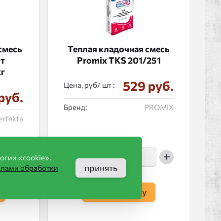
смесь
Теплая кладочная смесь
рт
Promix ТКS 201/251
кг
529 руб.
Цена, руб/
:
руб.
Бренд:
PROMIX
erfekta
огии «cookie».
принять
илами обработки
в корзину