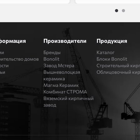
1
2
формация
Производители
Продукция
ии
Бренды
Каталог
оительство домов
Bonolit
Блоки Bonolit
ости
Завод Мстера
Строительный кир
тьи
Вышневолоцкая
Облицовочный ки
керамика
Магма Керамик
Комбинат СТРОМА
Вяземский кирпичный
завод