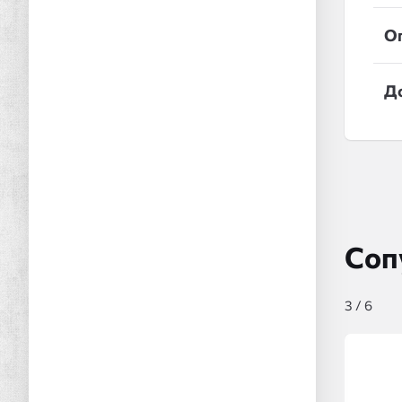
О
Д
Соп
3
/
6