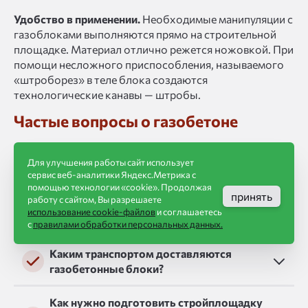
Удобство в применении.
Необходимые манипуляции с
газоблоками выполняются прямо на строительной
площадке. Материал отлично режется ножовкой. При
помощи несложного приспособления, называемого
«штроборез» в теле блока создаются
технологические канавы — штробы.
Частые вопросы о газобетоне
Для улучшения работы сайт использует
Сколько газосиликатных блоков в 1
сервис веб-аналитики Яндекс.Метрика с
кубе?
помощью технологии «cookie». Продолжая
принять
работу с сайтом, Вы разрешаете
использование cookie-файлов
и соглашаетесь
Пеноблоки и газоблоки, в чем разница?
с
правилами обработки персональных данных.
Каким транспортом доставляются
газобетонные блоки?
Как нужно подготовить стройплощадку