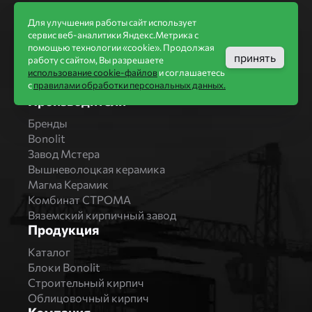
Информация
Для улучшения работы сайт использует
сервис веб-аналитики Яндекс.Метрика с
Акции
помощью технологии «cookie». Продолжая
Строительство домов
принять
работу с сайтом, Вы разрешаете
Новости
использование cookie-файлов
и соглашаетесь
Статьи
с
правилами обработки персональных данных.
Производители
Бренды
Bonolit
Завод Мстера
Вышневолоцкая керамика
Магма Керамик
Комбинат СТРОМА
Вяземский кирпичный завод
Продукция
Каталог
Блоки Bonolit
Строительный кирпич
Облицовочный кирпич