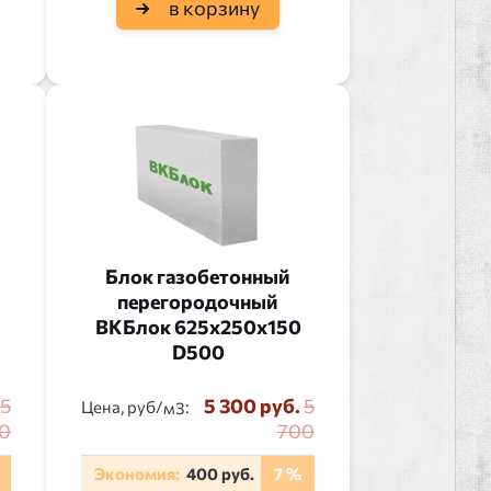
в корзину
Блок газобетонный
перегородочный
ВКБлок 625x250x150
D500
5
5 300 руб.
5
Цена, руб/
:
0
700
Экономия:
400 руб.
7 %