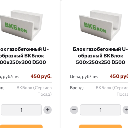
ок газобетонный U-
Блок газобетонный U-
образный ВКБлок
образный ВКБлок
00x250x300 D500
500x250x250 D500
450 руб.
450 ру
, руб/
:
Цена, руб/
:
д:
ВКБлок (Сергиев
Бренд:
ВКБлок (Серги
Посад)
Поса