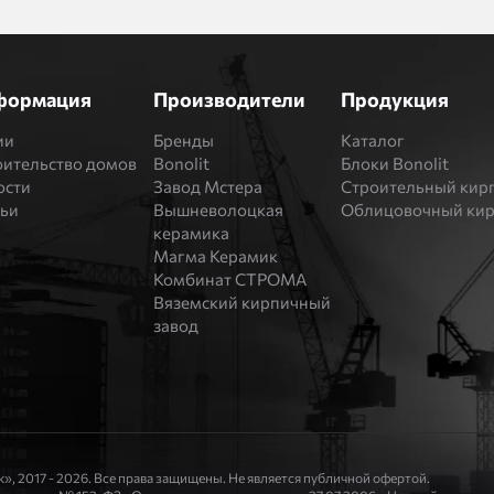
формация
Производители
Продукция
ии
Бренды
Каталог
оительство домов
Bonolit
Блоки Bonolit
ости
Завод Мстера
Строительный кир
тьи
Вышневолоцкая
Облицовочный ки
керамика
Магма Керамик
Комбинат СТРОМА
Вяземский кирпичный
завод
», 2017 - 2026. Все права защищены. Не является публичной офертой.