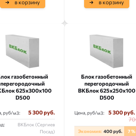
в корзину
в корзину
лок газобетонный
Блок газобетонный
перегородочный
перегородочный
КБлок 625x300x100
ВКБлок 625x250x100
D500
D500
5 300 руб.
5 300 руб.
, руб/
:
Цена, руб/
:
70
д:
ВКБлок (Сергиев
Экономия:
400 руб.
7 %
Посад)