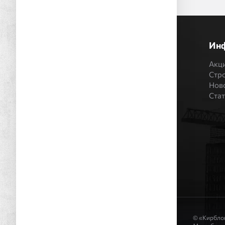
Ин
Акц
Стр
Нов
Ста
© «Кирблок