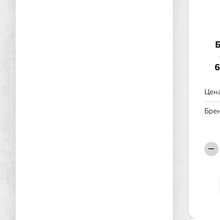
Б
6
Цена
Брен