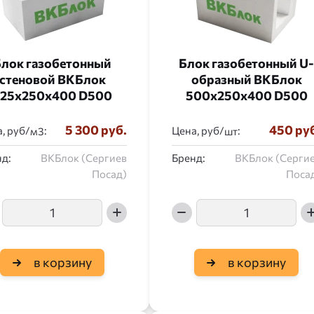
лок газобетонный
Блок газобетонный U-
стеновой ВКБлок
образный ВКБлок
25x250x400 D500
500x250x400 D500
5 300 руб.
450 ру
, руб/
:
Цена, руб/
:
д:
ВКБлок (Сергиев
Бренд:
ВКБлок (Серги
Посад)
Поса
в корзину
в корзину