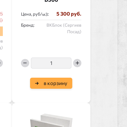
5
5 300 руб.
Цена, руб/
:
0
Бренд:
ВКБлок (Сергиев
Посад)
ев
д)
в корзину