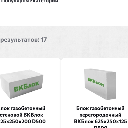
Популярные категории
 результатов:
17
лок газобетонный
Блок газобетонный
стеновой ВКБлок
перегородочный
625x250x200 D500
ВКБлок 625x250x125
D500