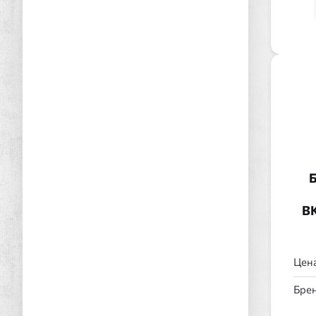
Б
В
Цена
Брен