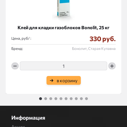
Клей для кладки газоблоков Bonolit, 25 кг
330 руб.
Цена, руб/ :
Бренд:
Бонолит, Старая Купавна
в корзину
1
2
3
4
5
6
7
8
9
10
Информация
Акции