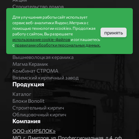
Строительство домов
Новости
Для улучшения работы сайт использует
Статьи
сервис веб-аналитики Яндекс.Метрика с
Производители
помощью технологии «cookie». Продолжая
принять
работу с сайтом, Вы разрешаете
Бренды
использование cookie-файлов
и соглашаетесь
Bonolit
с
правилами обработки персональных данных.
Завод Мстера
Вышневолоцкая керамика
Магма Керамик
Комбинат СТРОМА
Вяземский кирпичный завод
Продукция
Каталог
Блоки Bonolit
Строительный кирпич
Облицовочный кирпич
Компания
ООО «КИРБЛОК»
МO, г. Дмитров, ул. Профессиональная, д.4, оф.