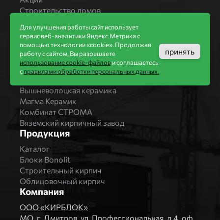
Строительство домов
Новости
Для улучшения работы сайт использует
Статьи
сервис веб-аналитики Яндекс.Метрика с
Производители
помощью технологии «cookie». Продолжая
принять
работу с сайтом, Вы разрешаете
Бренды
использование cookie-файлов
и соглашаетесь
Bonolit
с
правилами обработки персональных данных.
Завод Мстера
Вышневолоцкая керамика
Магма Керамик
Комбинат СТРОМА
Вяземский кирпичный завод
Продукция
Каталог
Блоки Bonolit
Строительный кирпич
Облицовочный кирпич
Компания
ООО «КИРБЛОК»
МO, г. Дмитров, ул. Профессиональная, д.4, оф.