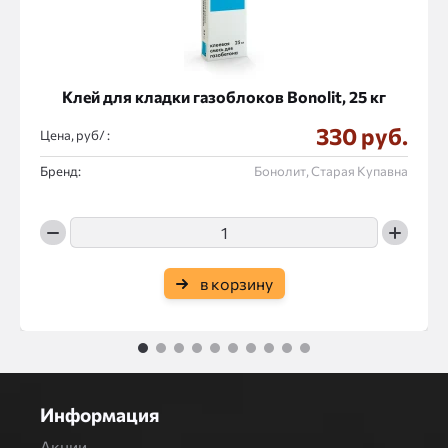
Клей для кладки газоблоков Bonolit, 25 кг
330 руб.
Цена, руб/ :
Бренд:
Бонолит, Старая Купавна
в корзину
1
2
3
4
5
6
7
8
9
10
Информация
Акции