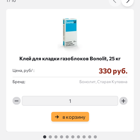
1
/
10
Клей для кладки газоблоков Bonolit, 25 кг
330 руб.
Цена, руб/ :
Бренд:
Бонолит, Старая Купавна
в корзину
1
2
3
4
5
6
7
8
9
10