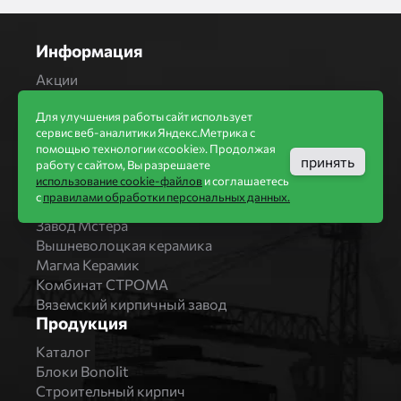
Информация
Акции
Строительство домов
Для улучшения работы сайт использует
Новости
сервис веб-аналитики Яндекс.Метрика с
Статьи
помощью технологии «cookie». Продолжая
Производители
принять
работу с сайтом, Вы разрешаете
использование cookie-файлов
и соглашаетесь
Бренды
с
правилами обработки персональных данных.
Bonolit
Завод Мстера
Вышневолоцкая керамика
Магма Керамик
Комбинат СТРОМА
Вяземский кирпичный завод
Продукция
Каталог
Блоки Bonolit
Строительный кирпич