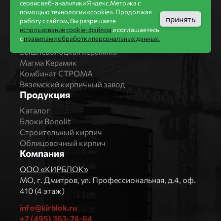
Производители
сервис веб-аналитики Яндекс.Метрика с
помощью технологии «cookie». Продолжая
принять
Бренды
работу с сайтом, Вы разрешаете
Bonolit
использование cookie-файлов
и соглашаетесь
с
правилами обработки персональных данных.
Завод Мстера
Вышневолоцкая керамика
Магма Керамик
Комбинат СТРОМА
Вяземский кирпичный завод
Продукция
Каталог
Блоки Bonolit
Строительный кирпич
Облицовочный кирпич
Компания
ООО «КИРБЛОК»
МO, г. Дмитров, ул. Профессиональная, д.4, оф.
410 (4 этаж)
info@kirblok.ru
+7 (495) 363-74-64