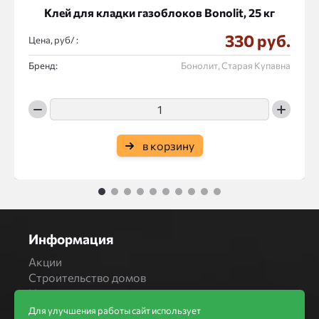
Клей для кладки газоблоков Bonolit, 25 кг
330 руб.
Цена, руб/ :
Бренд:
Бонолит, Старая Купавна
в корзину
1
2
3
4
5
6
7
8
9
10
Информация
Акции
Строительство домов
Новости
Статьи
Для улучшения работы сайт использует