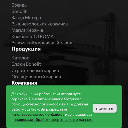
Бренды
Bonolit
Завод Мстера
Вышневолоцкая керамика
Магма Керамик
Комбинат СТРОМА
Вяземский кирпичный завод
Продукция
Каталог
Блоки Bonolit
Строительный кирпич
Облицовочный кирпич
Компания
ООО «КИРБЛОК»
Для улучшения работы сайт использует
МO, г. Дмитров, ул. Профессиональная, д.4, оф.
сервис веб-аналитики Яндекс.Метрика с
410 (4 этаж)
помощью технологии «cookie». Продолжая
принять
работу с сайтом, Вы разрешаете
info@kirblok.ru
использование cookie-файлов
и соглашаетесь
с
правилами обработки персональных данных.
+7 (495) 363-74-64