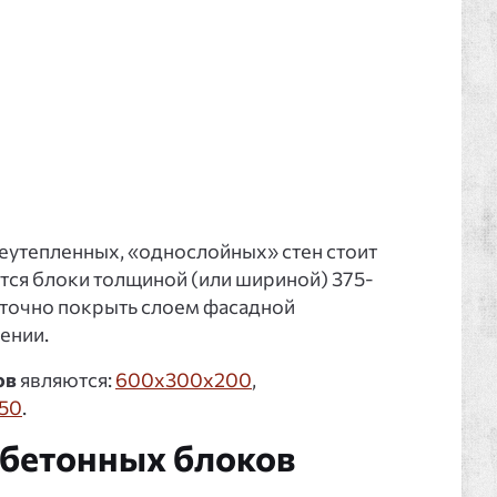
еутепленных, «однослойных» стен стоит
тся блоки толщиной (или шириной) 375-
аточно покрыть слоем фасадной
ении.
ов
являются:
600х300х200
,
50
.
обетонных блоков