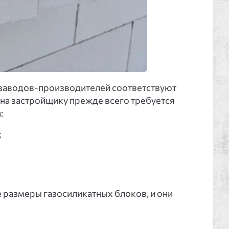
заводов-производителей соответствуют
тона застройщику прежде всего требуется
:
;
 размеры газосиликатных блоков, и они