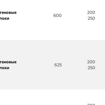
теновые
200
600
локи
250
теновые
200
625
локи
250