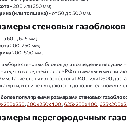
ота
- 200 или 250 мм;
ина (или толщина)
- от 50 до 500 мм.
азмеры стеновых газоблоков
на 600, 625 мм;
ота
200, 250 мм;
рина
200-500 мм.
 выборе стеновых блоков для возведения несущих н
нить, что в средней полосе РФ оптимальными считаю
 мм. Такие стены из газобетона D400 или D500 дост
катурки, и они не нуждаются в дополнительном утепл
более популярными размерами стеновых газоблок
0x250x250
,
600x250x400
,
625x250x400
,
625х200х2
азмеры перегородочных газ