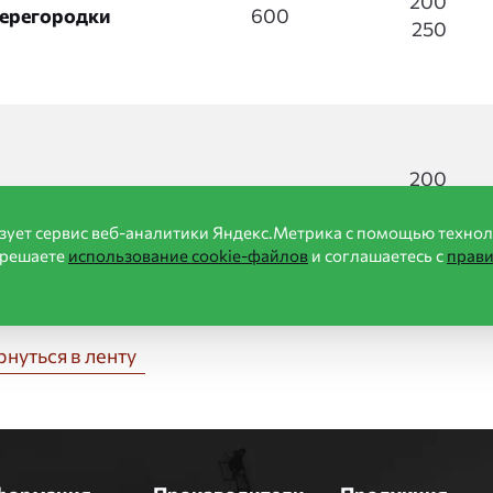
200
ерегородки
600
250
200
ерегородки
625
250
зует сервис веб-аналитики Яндекс.Метрика с помощью технол
зрешаете
использование cookie-файлов
и соглашаетесь с
прав
рнуться в ленту