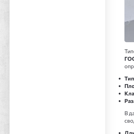
Ти
ГОС
опр
Тип
Пло
Кла
Ра
В д
сво
Дл