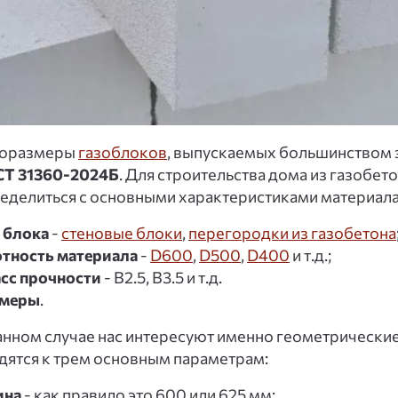
поразмеры
газоблоков
, выпускаемых большинством 
Т 31360-2024Б
. Для строительства дома из газобе
еделиться с основными характеристиками материала
 блока
-
стеновые блоки
,
перегородки из газобетона
тность материала
-
D600
,
D500
,
D400
и т.д.;
сс прочности
- B2.5, B3.5 и т.д.
змеры
.
анном случае нас интересуют именно геометрические
дятся к трем основным параметрам:
ина
- как правило это 600 или 625 мм;