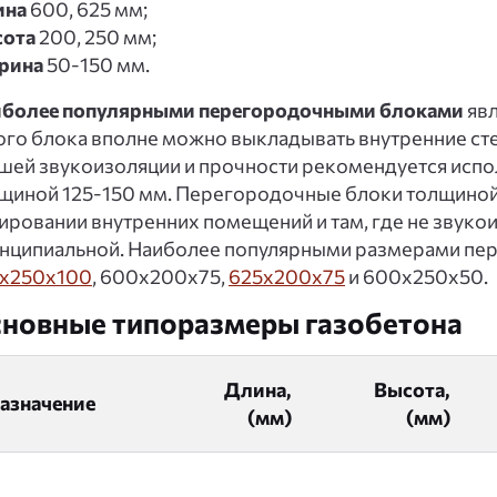
ина
600, 625 мм;
ота
200, 250 мм;
рина
50-150 мм.
более популярными перегородочными блоками
явл
ого блока вполне можно выкладывать внутренние сте
шей звукоизоляции и прочности рекомендуется испо
щиной 125-150 мм. Перегородочные блоки толщиной
ировании внутренних помещений и там, где не звукои
нципиальной. Наиболее популярными размерами пе
x250x100
, 600x200x75,
625x200x75
и 600x250x50.
новные типоразмеры газобетона
Длина,
Высота,
азначение
(мм)
(мм)