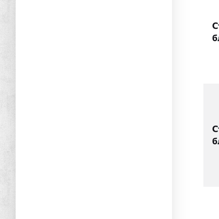
С
б
С
б