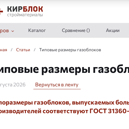
ров
Каталог
Сравнение (
)
Акции
вная
/
Статьи
/
Типовые размеры газоблоков
иповые размеры газоб
вгуста 2026
Вернуться в ленту
поразмеры газоблоков, выпускаемых бол
оизводителей соответствуют ГОСТ 31360