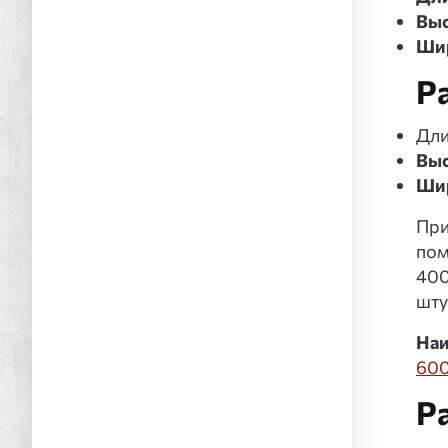
Выс
Шир
Р
Дли
Выс
Ши
При
пом
400
шту
Наи
60
Р