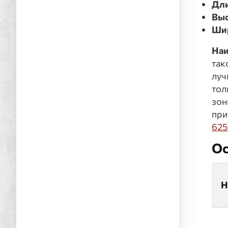
Дл
Выс
Ши
Наи
так
луч
тол
зон
при
625
Ос
Н