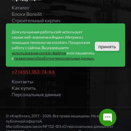
Каталог
Блоки Bonolit
Строительный кирпич
Облицовочный кирпич
Для улучшения работы сайт использует
Компания
сервис веб-аналитики Яндекс.Метрика с
ООО «КИРБЛОК»
помощью технологии «cookie». Продолжая
принять
работу с сайтом, Вы разрешаете
МO, г. Дмитров, ул. Профессиональная, д.4, оф.
использование cookie-файлов
и соглашаетесь
410 (4 этаж)
с
правилами обработки персональных данных.
info@kirblok.ru
+7 (495) 363-74-64
Контакты
Как купить
Персональные данные
© «Кирблок», 2017 - 2026. Все права защищены. Не является
публичной офертой.
Мы соблюдем закон № 152-ФЗ «О персональных данных» от