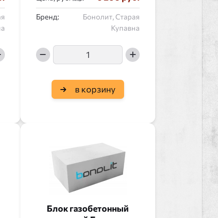
ая
Бренд:
Бонолит, Старая
на
Купавна
в корзину
Блок газобетонный