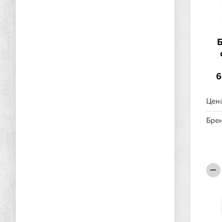
Б
6
Цена
Брен