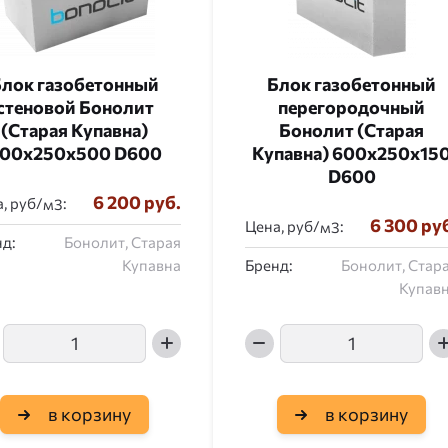
лок газобетонный
Блок газобетонный
стеновой Бонолит
перегородочный
(Старая Купавна)
Бонолит (Старая
00x250x500 D600
Купавна) 600x250x15
D600
6 200 руб.
, руб/
:
6 300 ру
Цена, руб/
:
д:
Бонолит, Старая
Купавна
Бренд:
Бонолит, Стар
Купав
в корзину
в корзину