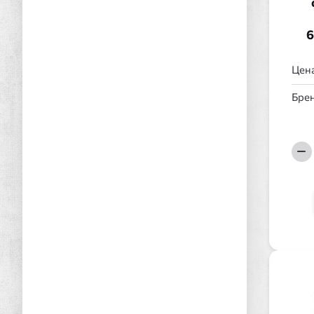
6
Цена
Брен