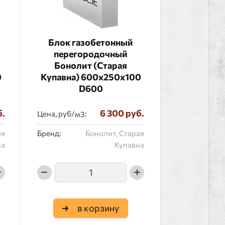
Блок газобетонный
перегородочный
Бонолит (Старая
0
Купавна) 600x250x100
D600
б.
6 300 руб.
Цена, руб/
:
ая
Бренд:
Бонолит, Старая
на
Купавна
в корзину