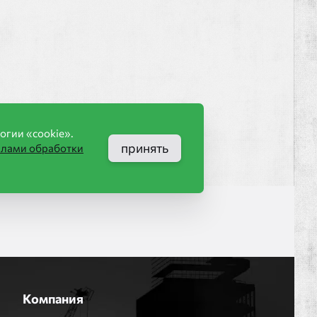
огии «cookie».
принять
илами обработки
Компания