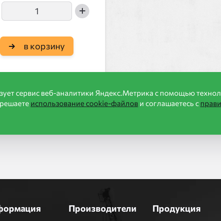
в корзину
зует сервис веб-аналитики Яндекс.Метрика с помощью технол
зрешаете
использование cookie-файлов
и соглашаетесь с
прав
формация
Производители
Продукция