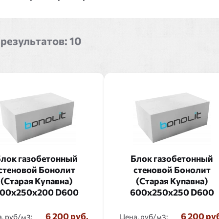
 результатов:
10
лок газобетонный
Блок газобетонный
стеновой Бонолит
стеновой Бонолит
(Старая Купавна)
(Старая Купавна)
00x250x200 D600
600x250x250 D600
6 200 руб.
6 200 ру
, руб/
:
Цена, руб/
: