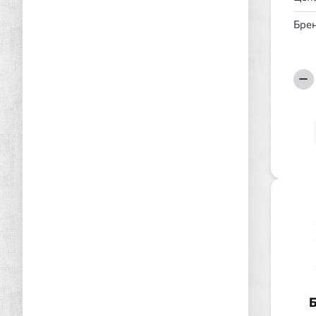
Брен
Б