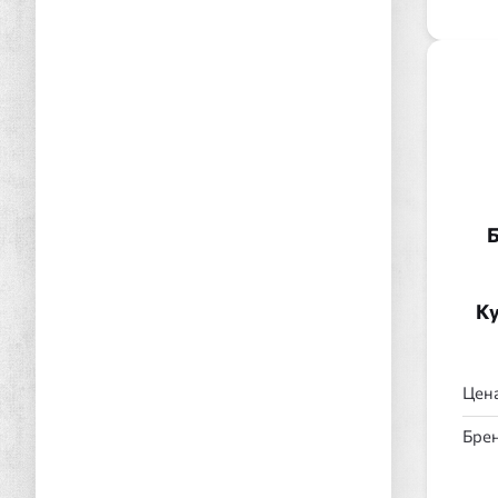
Б
Ку
Цена
Брен