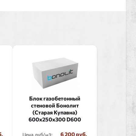
Блок газобетонный
стеновой Бонолит
(Старая Купавна)
600x250x300 D600
б.
6 200 руб.
Цена, руб/
: