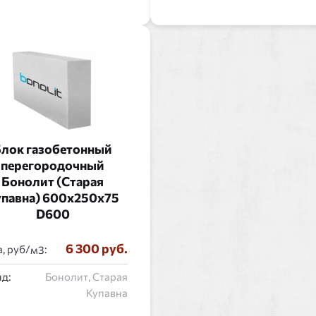
лок газобетонный
перегородочный
Бонолит (Старая
павна) 600x250x75
D600
6 300 руб.
, руб/
:
д:
Бонолит, Старая
Купавна