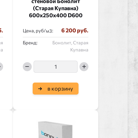
стеновой Бонолит
(Старая Купавна)
600x250x400 D600
б.
6 200 руб.
Цена, руб/
:
ая
Бренд:
Бонолит, Старая
на
Купавна
в корзину