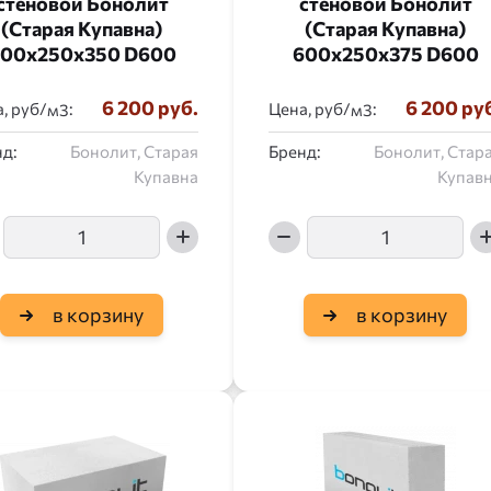
стеновой Бонолит
стеновой Бонолит
(Старая Купавна)
(Старая Купавна)
00x250x350 D600
600x250x375 D600
6 200 руб.
6 200 ру
, руб/
:
Цена, руб/
:
д:
Бонолит, Старая
Бренд:
Бонолит, Стар
Купавна
Купав
в корзину
в корзину