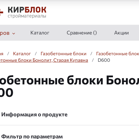
ров
Каталог
Сравнение (
)
Акции
ая
/
Каталог
/
Газобетонные блоки
/
Газобетонные блок
етонные блоки Бонолит, Старая Купавна
/
D600
обетонные блоки Бонол
00
Информация о продукте
Фильтр по параметрам